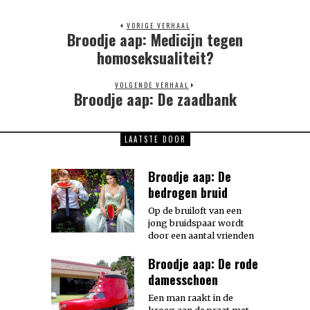
VORIGE VERHAAL
Broodje aap: Medicijn tegen
Previous
post:
homoseksualiteit?
VOLGENDE VERHAAL
Broodje aap: De zaadbank
Next
post:
LAATSTE DOOR
Broodje aap: De
bedrogen bruid
Op de bruiloft van een
jong bruidspaar wordt
door een aantal vrienden
Broodje aap: De rode
damesschoen
Een man raakt in de