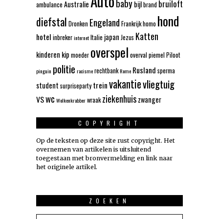
Auto
baby
bruiloft
Australie
bijl
ambulance
brand
hond
diefstal
Engeland
Dronken
Frankrijk
homo
Katten
hotel
japan
inbreker
Italie
Jezus
internet
overspel
kinderen
kip
moeder
overval
piemel
Piloot
politie
Rusland
rechtbank
sperma
pinguin
racisme
Rome
vakantie
vliegtuig
trein
student
surpriseparty
wc
ziekenhuis
VS
zwanger
wraak
Wolkenkrabber
COPYRIGHT
Op de teksten op deze site rust copyright. Het
overnemen van artikelen is uitsluitend
toegestaan met bronvermelding en link naar
het originele artikel.
ZOEKEN