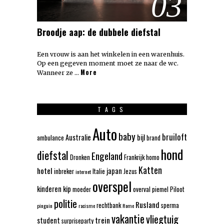
03
Broodje aap: de dubbele diefstal
Een vrouw is aan het winkelen in een warenhuis.
Op een gegeven moment moet ze naar de wc.
More
Wanneer ze …
TAGS
Auto
baby
bruiloft
Australie
bijl
ambulance
brand
hond
diefstal
Engeland
Dronken
Frankrijk
homo
Katten
hotel
japan
inbreker
Italie
Jezus
internet
overspel
kinderen
kip
moeder
overval
piemel
Piloot
politie
Rusland
rechtbank
sperma
pinguin
racisme
Rome
vakantie
vliegtuig
trein
student
surpriseparty