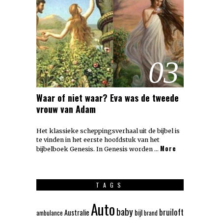
03
Waar of niet waar? Eva was de tweede
vrouw van Adam
Het klassieke scheppingsverhaal uit de bijbel is
te vinden in het eerste hoofdstuk van het
More
bijbelboek Genesis. In Genesis worden …
TAGS
Auto
baby
bruiloft
Australie
bijl
ambulance
brand