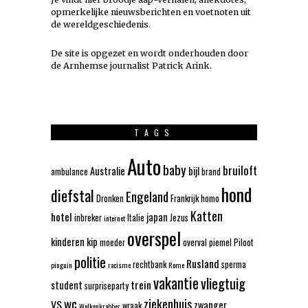
opmerkelijke nieuwsberichten en voetnoten uit
de wereldgeschiedenis.
De site is opgezet en wordt onderhouden door
de Arnhemse journalist Patrick Arink.
TAGS
Auto
baby
bruiloft
Australie
bijl
ambulance
brand
hond
diefstal
Engeland
Dronken
Frankrijk
homo
Katten
hotel
japan
inbreker
Italie
Jezus
internet
overspel
kinderen
kip
moeder
overval
piemel
Piloot
politie
Rusland
rechtbank
sperma
pinguin
racisme
Rome
vakantie
vliegtuig
trein
student
surpriseparty
wc
ziekenhuis
VS
zwanger
wraak
Wolkenkrabber