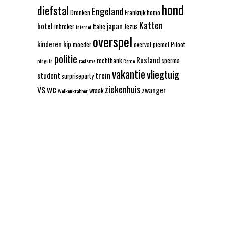
hond
diefstal
Engeland
Dronken
Frankrijk
homo
Katten
hotel
japan
inbreker
Italie
Jezus
internet
overspel
kinderen
kip
moeder
overval
piemel
Piloot
politie
Rusland
rechtbank
sperma
pinguin
racisme
Rome
vakantie
vliegtuig
trein
student
surpriseparty
wc
ziekenhuis
VS
zwanger
wraak
Wolkenkrabber