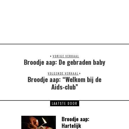
VORIGE VERHAAL
Broodje aap: De gebraden baby
Previous
post:
VOLGENDE VERHAAL
Broodje aap: “Welkom bij de
Next
post:
Aids-club”
LAATSTE DOOR
Broodje aap:
Hartelijk