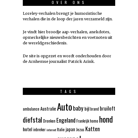
OVER ONS
Loreley-verhalen brengt je humoristische
verhalen die in de loop der jaren verzameld zijn.
Je vindt hier broodje aap-verhalen, anekdotes,
opmerkelijke nieuwsberichten en voetnoten uit
de wereldgeschiedenis.
De site is opgezet en wordt onderhouden door
de Arnhemse journalist Patrick Arink.
TAGS
Auto
baby
bruiloft
Australie
bijl
ambulance
brand
hond
diefstal
Engeland
Dronken
Frankrijk
homo
Katten
hotel
japan
inbreker
Italie
Jezus
internet