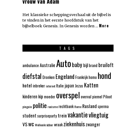
vrouw van Adam
Het klassieke scheppingsverhaal uit de bijbel is
te vinden in het eerste hoofdstuk van het
More
bijbelboek Genesis. In Genesis worden …
TAGS
Auto
baby
bruiloft
Australie
bijl
ambulance
brand
hond
diefstal
Engeland
Dronken
Frankrijk
homo
Katten
hotel
japan
inbreker
Italie
Jezus
internet
overspel
kinderen
kip
moeder
overval
piemel
Piloot
politie
Rusland
rechtbank
sperma
pinguin
racisme
Rome
vakantie
vliegtuig
trein
student
surpriseparty
wc
ziekenhuis
VS
zwanger
wraak
Wolkenkrabber