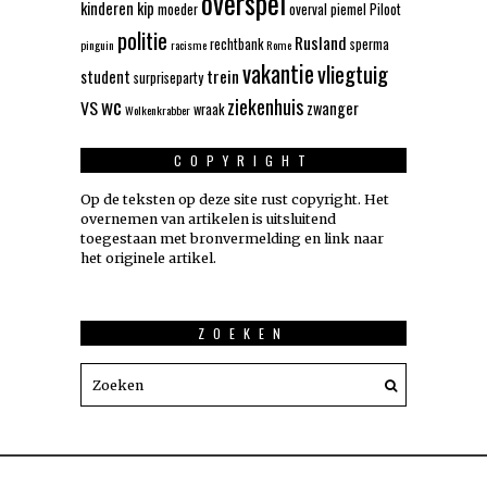
overspel
kinderen
kip
moeder
overval
piemel
Piloot
politie
Rusland
rechtbank
sperma
pinguin
racisme
Rome
vakantie
vliegtuig
trein
student
surpriseparty
wc
ziekenhuis
VS
zwanger
wraak
Wolkenkrabber
COPYRIGHT
Op de teksten op deze site rust copyright. Het
overnemen van artikelen is uitsluitend
toegestaan met bronvermelding en link naar
het originele artikel.
ZOEKEN