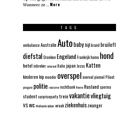
More
Wanneer ze …
TAGS
Auto
baby
bruiloft
Australie
bijl
ambulance
brand
hond
diefstal
Engeland
Dronken
Frankrijk
homo
Katten
hotel
japan
inbreker
Italie
Jezus
internet
overspel
kinderen
kip
moeder
overval
piemel
Piloot
politie
Rusland
rechtbank
sperma
pinguin
racisme
Rome
vakantie
vliegtuig
trein
student
surpriseparty
wc
ziekenhuis
VS
zwanger
wraak
Wolkenkrabber