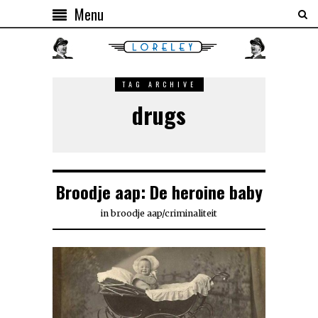
Menu
TAG ARCHIVE
drugs
Broodje aap: De heroine baby
in
broodje aap
/
criminaliteit