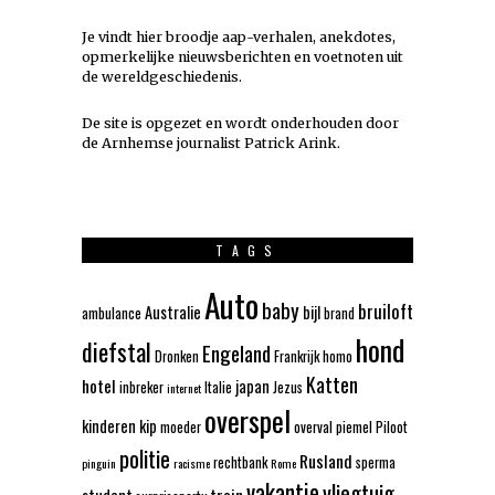
Je vindt hier broodje aap-verhalen, anekdotes,
opmerkelijke nieuwsberichten en voetnoten uit
de wereldgeschiedenis.
De site is opgezet en wordt onderhouden door
de Arnhemse journalist Patrick Arink.
TAGS
Auto
baby
bruiloft
Australie
bijl
ambulance
brand
hond
diefstal
Engeland
Dronken
Frankrijk
homo
Katten
hotel
japan
inbreker
Italie
Jezus
internet
overspel
kinderen
kip
moeder
overval
piemel
Piloot
politie
Rusland
rechtbank
sperma
pinguin
racisme
Rome
vakantie
vliegtuig