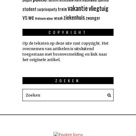
pinguin
racisme
Rome
vakantie
vliegtuig
trein
student
surpriseparty
wc
ziekenhuis
VS
zwanger
wraak
Wolkenkrabber
COPYRIGHT
Op de teksten op deze site rust copyright. Het
overnemen van artikelen is uitsluitend
toegestaan met bronvermelding en link naar
het originele artikel.
ZOEKEN