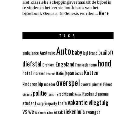
Het klassieke scheppingsverhaal uit de bijbel is
te vinden in het eerste hoofdstuk van het
More
bijbelboek Genesis. In Genesis worden …
TAGS
Auto
baby
bruiloft
Australie
bijl
ambulance
brand
hond
diefstal
Engeland
Dronken
Frankrijk
homo
Katten
hotel
japan
inbreker
Italie
Jezus
internet
overspel
kinderen
kip
moeder
overval
piemel
Piloot
politie
Rusland
rechtbank
sperma
pinguin
racisme
Rome
vakantie
vliegtuig
trein
student
surpriseparty
wc
ziekenhuis
VS
zwanger
wraak
Wolkenkrabber