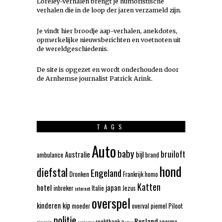
Loreley-verhalen brengt je humoristische
verhalen die in de loop der jaren verzameld zijn.
Je vindt hier broodje aap-verhalen, anekdotes,
opmerkelijke nieuwsberichten en voetnoten uit
de wereldgeschiedenis.
De site is opgezet en wordt onderhouden door
de Arnhemse journalist Patrick Arink.
TAGS
Auto
baby
bruiloft
Australie
bijl
ambulance
brand
hond
diefstal
Engeland
Dronken
Frankrijk
homo
Katten
hotel
japan
inbreker
Italie
Jezus
internet
overspel
kinderen
kip
moeder
overval
piemel
Piloot
politie
Rusland
rechtbank
sperma