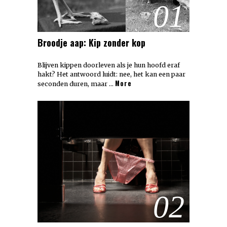
01
Broodje aap: Kip zonder kop
Blijven kippen doorleven als je hun hoofd eraf
hakt? Het antwoord luidt: nee, het kan een paar
More
seconden duren, maar …
02