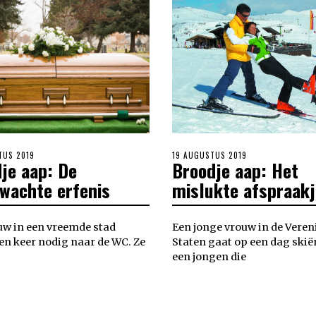
TUS 2019
POSTED
19 AUGUSTUS 2019
je aap: De
Broodje aap: Het
ON
wachte erfenis
mislukte afspraakj
uw in een vreemde stad
Een jonge vrouw in de Veren
en keer nodig naar de WC. Ze
Staten gaat op een dag skië
een jongen die