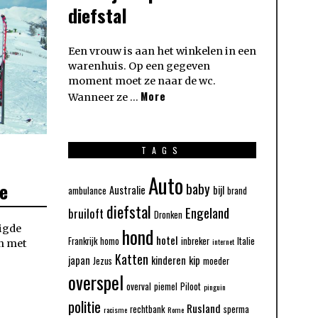
diefstal
Een vrouw is aan het winkelen in een
warenhuis. Op een gegeven
moment moet ze naar de wc.
More
Wanneer ze …
TAGS
Auto
e
baby
Australie
bijl
ambulance
brand
diefstal
Engeland
bruiloft
Dronken
igde
hond
hotel
Frankrijk
homo
inbreker
Italie
internet
n met
Katten
japan
kinderen
kip
Jezus
moeder
overspel
overval
piemel
Piloot
pinguin
politie
Rusland
rechtbank
sperma
racisme
Rome