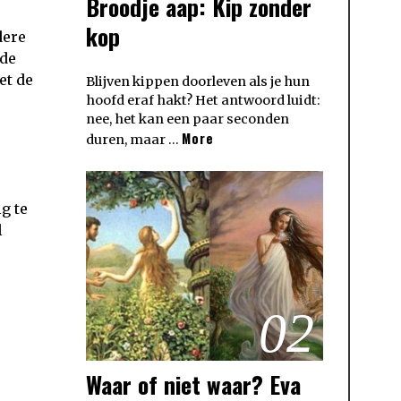
Broodje aap: Kip zonder
kop
dere
 de
et de
Blijven kippen doorleven als je hun
hoofd eraf hakt? Het antwoord luidt:
nee, het kan een paar seconden
More
duren, maar …
g te
l
02
Waar of niet waar? Eva