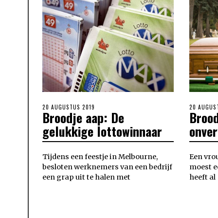
POSTED
20 AUGUSTUS 2019
POSTED
20 AUGUS
Broodje aap: De
Brood
ON
ON
gelukkige lottowinnaar
onver
Tijdens een feestje in Melbourne,
Een vro
besloten werknemers van een bedrijf
moest e
een grap uit te halen met
heeft al