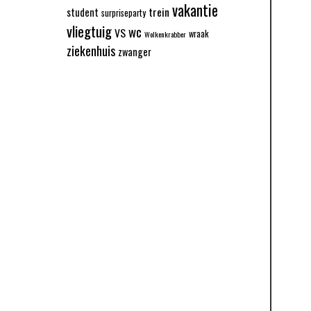
vakantie
trein
student
surpriseparty
vliegtuig
wc
VS
wraak
Wolkenkrabber
ziekenhuis
zwanger