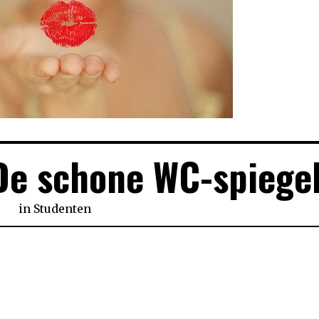
De schone WC-spiege
in
Studenten