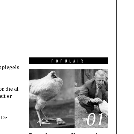
POPULAIR
 spiegels
r die al
eft er
01
 De