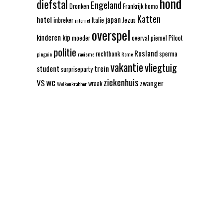
hond
diefstal
Engeland
Dronken
Frankrijk
homo
Katten
hotel
japan
inbreker
Italie
Jezus
internet
overspel
kinderen
kip
moeder
overval
piemel
Piloot
politie
Rusland
rechtbank
sperma
pinguin
racisme
Rome
vakantie
vliegtuig
trein
student
surpriseparty
wc
ziekenhuis
VS
zwanger
wraak
Wolkenkrabber