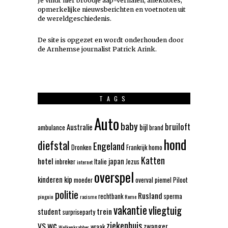
Je vindt hier broodje aap-verhalen, anekdotes,
opmerkelijke nieuwsberichten en voetnoten uit
de wereldgeschiedenis.
De site is opgezet en wordt onderhouden door
de Arnhemse journalist Patrick Arink.
TAGS
Auto
baby
bruiloft
Australie
bijl
ambulance
brand
hond
diefstal
Engeland
Dronken
Frankrijk
homo
Katten
hotel
japan
inbreker
Italie
Jezus
internet
overspel
kinderen
kip
moeder
overval
piemel
Piloot
politie
Rusland
rechtbank
sperma
pinguin
racisme
Rome
vakantie
vliegtuig
trein
student
surpriseparty
wc
ziekenhuis
VS
zwanger
wraak
Wolkenkrabber