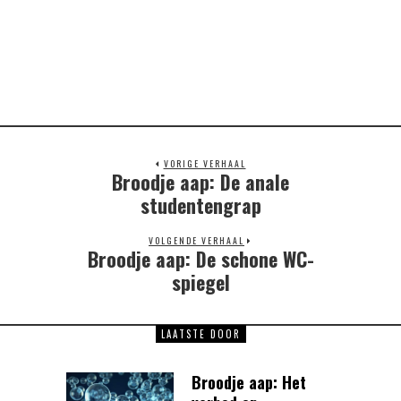
VORIGE VERHAAL
Broodje aap: De anale
Previous
post:
studentengrap
VOLGENDE VERHAAL
Broodje aap: De schone WC-
Next
post:
spiegel
LAATSTE DOOR
Broodje aap: Het