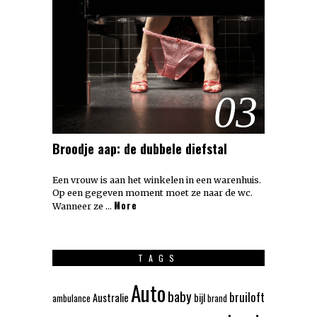
03
Broodje aap: de dubbele diefstal
Een vrouw is aan het winkelen in een warenhuis.
Op een gegeven moment moet ze naar de wc.
More
Wanneer ze …
TAGS
Auto
baby
bruiloft
Australie
bijl
ambulance
brand