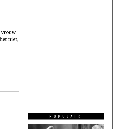
e vrouw
et niet,
POPULAIR