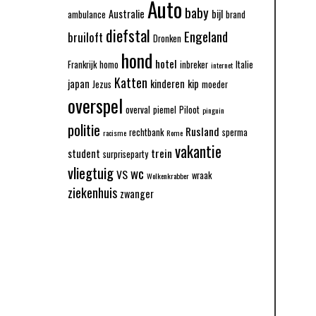
Auto
baby
Australie
bijl
ambulance
brand
diefstal
Engeland
bruiloft
Dronken
hond
hotel
Frankrijk
homo
inbreker
Italie
internet
Katten
japan
kinderen
kip
Jezus
moeder
overspel
overval
piemel
Piloot
pinguin
politie
Rusland
rechtbank
sperma
racisme
Rome
vakantie
trein
student
surpriseparty
vliegtuig
wc
VS
wraak
Wolkenkrabber
ziekenhuis
zwanger