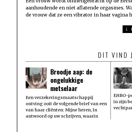
Een vrouw wordt binnengebracht op de Eerst
aanhoudende en niet aflatende orgasmes. Wa
de vrouw dat ze een vibrator in haar vagina 
L
DIT VIND 
Broodje aap: de
ongelukkige
metselaar
EHBO-pos
Een verzekeringsmaatschappij
in zijn 
ontving ooit de volgende brief van een
vechtpar
van haar cliënten: Mijne heren, In
antwoord op uw schrijven, waarin