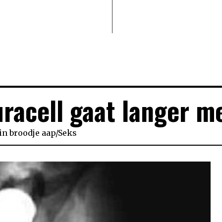
racell gaat langer m
in
broodje aap
/
Seks