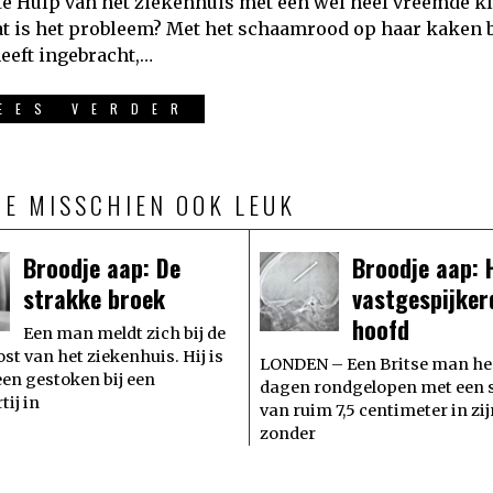
e Hulp van het ziekenhuis met een wel heel vreemde kl
t is het probleem? Met het schaamrood op haar kaken 
heeft ingebracht,…
EES VERDER
JE MISSCHIEN OOK LEUK
Broodje aap: De
Broodje aap: 
strakke broek
vastgespijker
hoofd
Een man meldt zich bij de
t van het ziekenhuis. Hij is
LONDEN – Een Britse man hee
been gestoken bij een
dagen rondgelopen met een s
tij in
van ruim 7,5 centimeter in zij
zonder