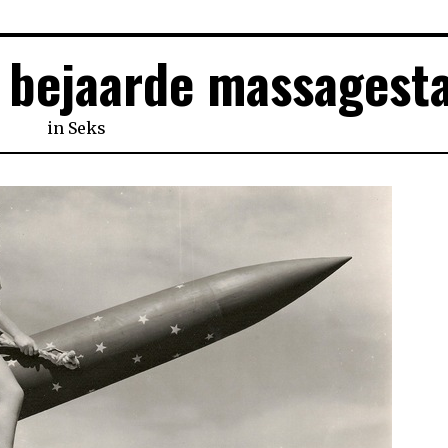
 bejaarde massagest
in
Seks