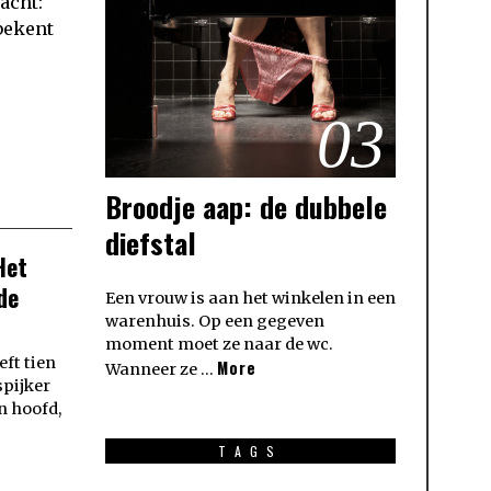
acht:
bekent
03
Broodje aap: de dubbele
diefstal
Het
de
Een vrouw is aan het winkelen in een
warenhuis. Op een gegeven
moment moet ze naar de wc.
ft tien
More
Wanneer ze …
pijker
n hoofd,
TAGS